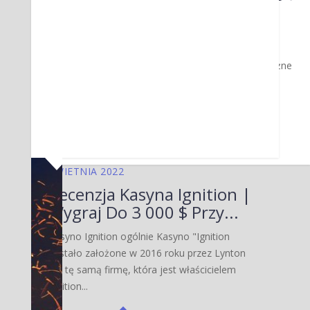
Semantycznej...
Semantyczna anotacja wideo stała się
popularna w różnych branżach. Adnotacja
semantyczna oznacza upewnienie się, że różne
dokumenty są...
PRZECZYTAJ
KWIETNIA 2022
Recenzja Kasyna Ignition |
Wygraj Do 3 000 $ Przy...
Kasyno Ignition ogólnie Kasyno "Ignition
zostało założone w 2016 roku przez Lynton
ltd, tę samą firmę, która jest właścicielem
Ignition...