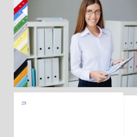
29
1 LUTEGO 2016
Przegląd Skoroszytów
Dostępnych Na Rynku
Gdy zastanawiamy się nad tym, które