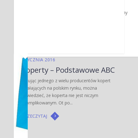
skoroszyty cieszą się największa
popularnością, w pierwszej kolejności musimy
zwrócić uwagę na te...
PRZECZYTAJ
STYCZNIA 2016
Koperty – Podstawowe ABC
Cytując jednego z wielu producentów kopert
działających na polskim rynku, można
powiedzieć, że koperta nie jest niczym
skomplikowanym. Ot po...
PRZECZYTAJ